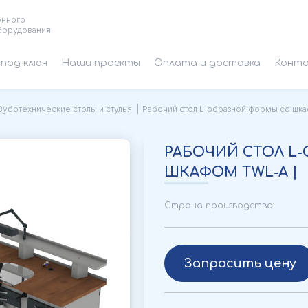
енного
борудования
под ключ
Наши проекты
Оплата и доставка
Конт
Зуботехнические столы и стулья
Рабочий стол L-образной формы со шка
РАБОЧИЙ СТОЛ L
ШКАФОМ TWL-A |
Страна производства:
Запросить цену