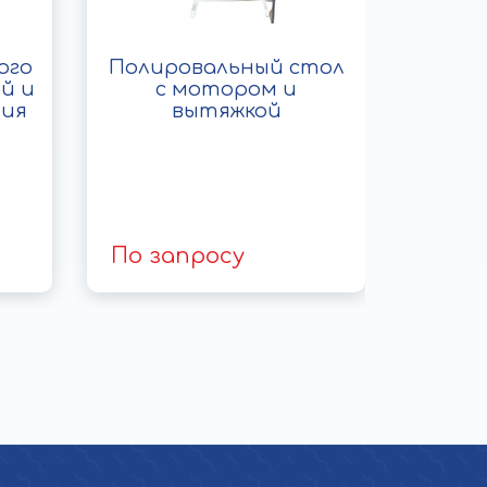
ого
Полировальный стол
Бокс 
й и
с мотором и
ваку
ния
вытяжкой
По запросу
По з