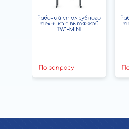
 двух
Рабочий стол зубного
Ра
вумя
техника с вытяжкой
те
ми
TW1-MINI
TW3
По запросу
По