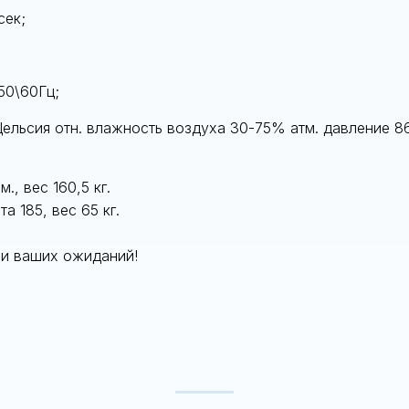
сек;
50\60Гц;
Цельсия отн. влажность воздуха 30-75% атм. давление 8
., вес 160,5 кг.
а 185, вес 65 кг.
ами ваших ожиданий!