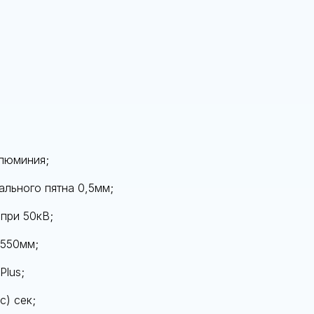
алюминия;
ального пятна 0,5мм;
при 50кВ;
 550мм;
Plus;
с) сек;