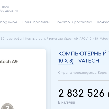
енного
борудования
под ключ
Наши проекты
Оплата и доставка
Конт
 3D томографы
Компьютерный томограф Vatech A9 (AFOV 10 x 8) | Vatec
КОМПЬЮТЕРНЫЙ Т
10 X 8) | VATECH
Страна производства: Корея
2 832 526
В наличии