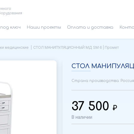
енного
борудования
под ключ
Наши проекты
Оплата и доставка
Конт
ки медицинские
СТОЛ МАНИПУЛЯЦИОННЫЙ МД SM 6 | Промет
СТОЛ МАНИПУЛЯЦ
Страна производства: Россия
37 500
В наличии