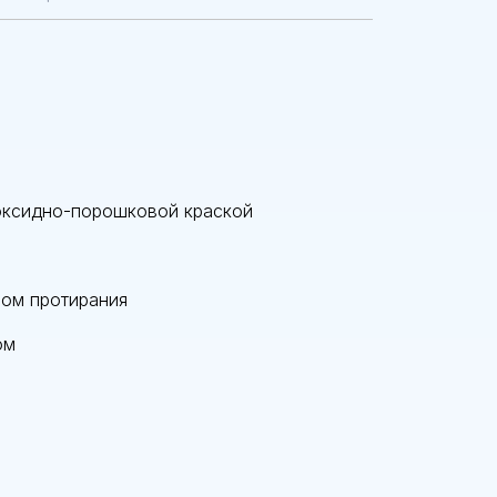
поксидно-порошковой краской
бом протирания
ом