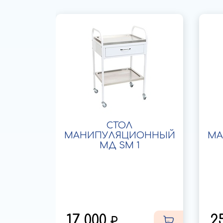
я
СТОЛ
ых
МАНИПУЛЯЦИОННЫЙ
МА
й
МД SM 1
ога)
17 000
2