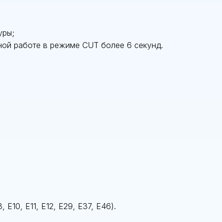
уры;
ной работе в режиме CUT более 6 секунд.
 E10, E11, E12, E29, E37, E46).