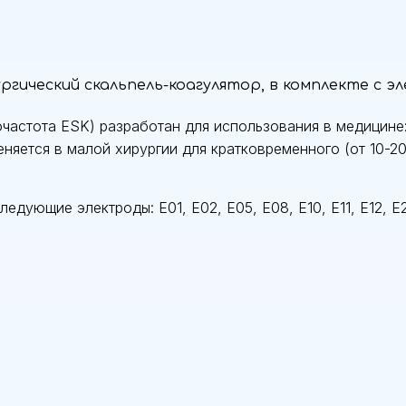
ргический скальпель-коагулятор, в комплекте с эле
очастота ESK) разработан для использования в медицине
еняется в малой хирургии для кратковременного (от 10-2
едующие электроды: E01, E02, E05, E08, E10, E11, E12, E2