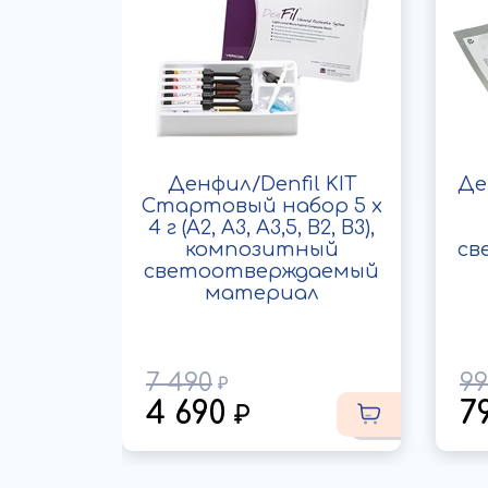
 Flow
Денфил/Denfil KIT
Де
вет A1,
Стартовый набор 5 х
чий
4 г (A2, A3, A3,5, B2, B3),
ый
композитный
св
аемый
светоотверждаемый
л
материал
7 490
99
4 690
7