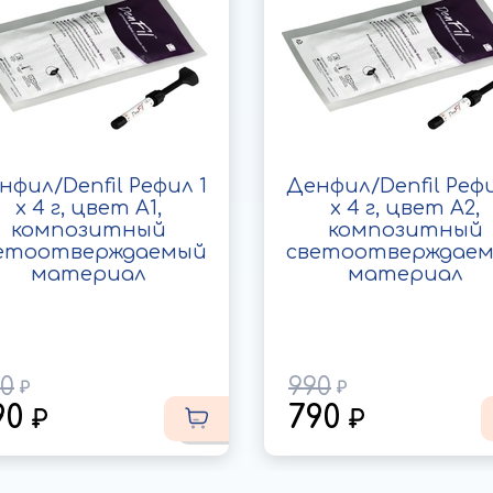
нфил/Denfil Рефил 1
Денфил/Denfil Рефи
x 4 г, цвет A1,
x 4 г, цвет A2,
композитный
композитный
етоотверждаемый
светоотверждае
материал
материал
0
990
90
790