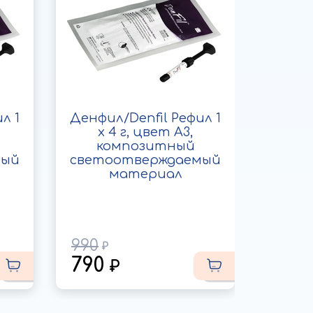
л 1
Денфил/Denfil Рефил 1
Дис
x 4 г, цвет A3,
Sof
композитный
шл
мый
светоотверждаемый
полир
материал
1
990
790
2 2