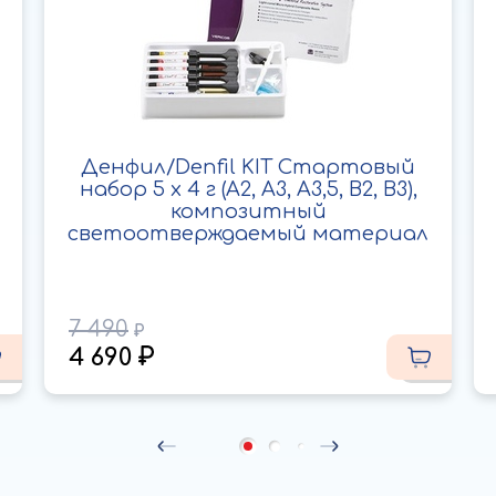
Денфил/Denfil KIT Стартовый
набор 5 х 4 г (A2, A3, A3,5, B2, B3),
композитный
светоотверждаемый материал
7 490
4 690