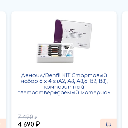
Денфил/Denfil KIT Стартовый
набор 5 х 4 г (A2, A3, A3,5, B2, B3),
композитный
светоотверждаемый материал
7 490
4 690