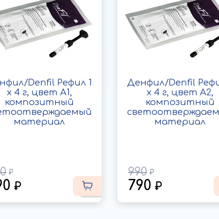
нфил/Denfil Рефил 1
Денфил/Denfil Рефи
x 4 г, цвет A1,
x 4 г, цвет A2,
композитный
композитный
етоотверждаемый
светоотверждае
материал
материал
0
990
90
790