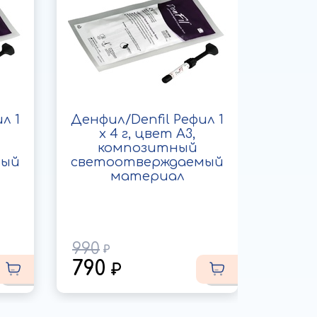
л 1
Денфил/Denfil Рефил 1
Дис
x 4 г, цвет A3,
Sof
композитный
шл
мый
светоотверждаемый
полир
материал
1
990
790
2 2