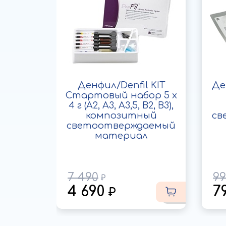
 Flow
Денфил/Denfil KIT
Де
вет A1,
Стартовый набор 5 х
чий
4 г (A2, A3, A3,5, B2, B3),
ый
композитный
св
аемый
светоотверждаемый
л
материал
7 490
99
4 690
7