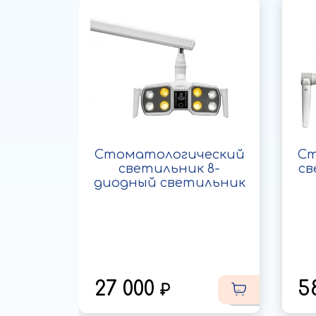
ик
Стоматологический
Ст
еский
светильник 8-
св
 с
диодный светильник
ом
27 000
5