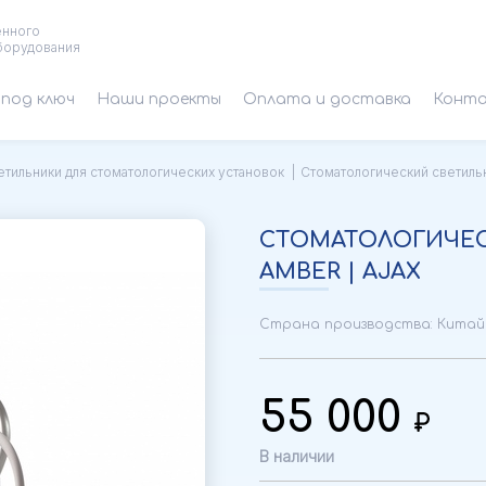
енного
борудования
под ключ
Наши проекты
Оплата и доставка
Конт
етильники для стоматологических установок
Стоматологический светильни
СТОМАТОЛОГИЧЕС
AMBER | AJAX
Страна производства: Китай
55 000
В наличии