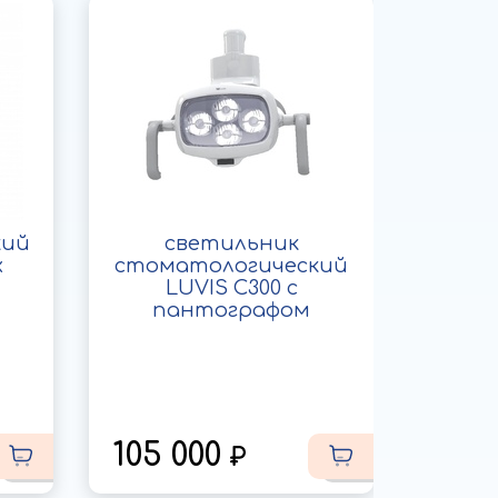
кий
светильник
Стом
x
стоматологический
св
LUVIS C300 с
диод
пантографом
105 000
23 