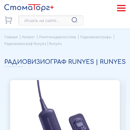
Главная
Каталог
Рентгенодиагностика
Радиовизиографы
Радиовизиограф Runyes | Runyes
РАДИОВИЗИОГРАФ RUNYES | RUNYES