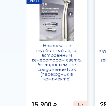
NEW
ловой
Наконечник
А 20:1,
турбинный J5, со
ту
дачей
встроенным
етом
генератором света,
г
быстросъемное
соединение NSK
(переходник в
комплекте)
15 900
2