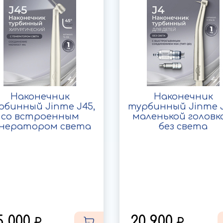
Наконечник
Наконечник
рбинный Jinme J45,
турбинный Jinme J
со встроенным
маленькой головк
енератором света
без света
5 000
20 900