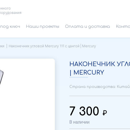
енного
борудования
под ключ
Наши проекты
Оплата и доставка
Конт
ики
Наконечник угловой Mercury 111 с цангой | Mercury
НАКОНЕЧНИК УГЛО
| MERCURY
Страна производства: Китай
7 300
В наличии