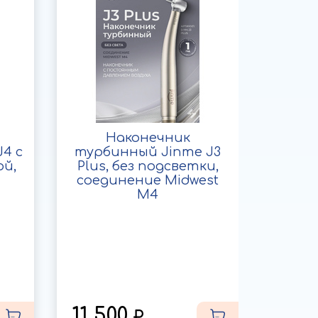
Наконечник
4 с
турбинный Jinme J3
турб
ой,
Plus, без подсветки,
соединение Midwest
бы
M4
со
(
комп
11 500
8 0