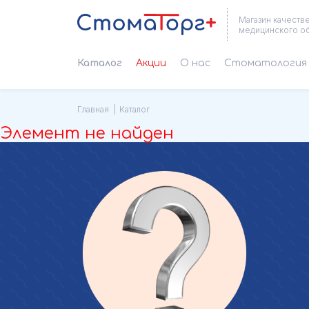
Магазин качеств
медицинского о
Каталог
Акции
О нас
Cтоматология 
Главная
Каталог
Элемент не найден