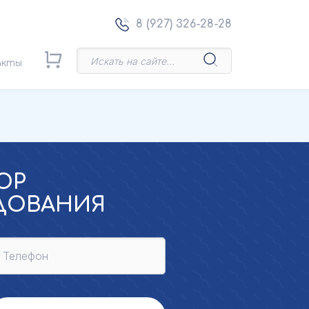
8 (927) 326-28-28
акты
ОР
УДОВАНИЯ