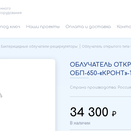
енного
борудования
под ключ
Наши проекты
Оплата и доставка
Конт
Бактерицидные облучатели-рециркуляторы
Облучатель открытого типа
ОБЛУЧАТЕЛЬ ОТК
ОБП-650-«КРОНТ»-1
Страна производства: Россия
34 300
В наличии