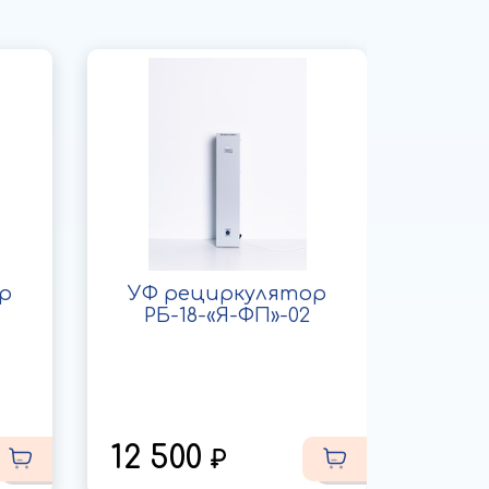
р
УФ рециркулятор
УФ 
РБ-18-«Я-ФП»-02
РБ
12 500
29 