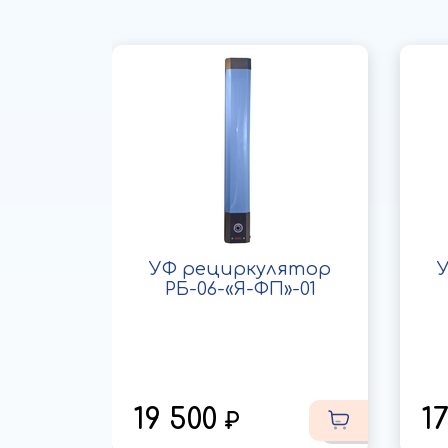
ятор
УФ рециркулятор
НТ"
РБ-06-«Я-ФП»-01
)
19 500
1